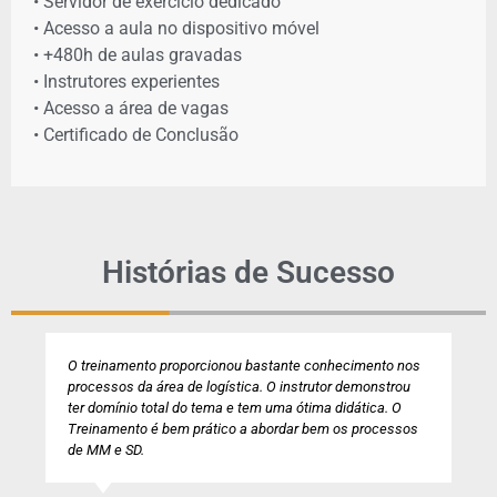
• Servidor de exercício dedicado
• Acesso a aula no dispositivo móvel
• +480h de aulas gravadas
• Instrutores experientes
• Acesso a área de vagas
• Certificado de Conclusão
Histórias de Sucesso
inamento proporcionou bastante conhecimento nos
Foi muito s
ssos da área de logística. O instrutor demonstrou
SAP S/4HAN
omínio total do tema e tem uma ótima didática. O
e o instrut
amento é bem prático a abordar bem os processos
qualificado
M e SD.